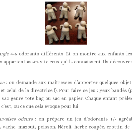
eugle
4-5 odorants différents. Et on montre aux enfants le
 Ils apparient assez vite ceux qu’ils connaissent. Ils découvr
sse
: on demande aux maîtresses d’apporter quelques objets
t celui de la directrice !). Pour faire ce jeu : yeux bandés (
sac genre tote-bag ou sac en papier. Chaque enfant prélève
c’est, ou ce que cela évoque pour lui.
uvaises odeurs
: on prépare un jeu d’odorants +/- agréab
, vache, mazout, poisson, Néroli, herbe coupée, crottin de 