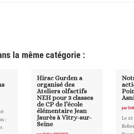
ans la même catégorie :
Hirac Gurden a
Not
ns
organisé des
acti
Ateliers olfactifs
Poi
NEH pour 3 classes
Asni
de CP de l’école
par
Did
élémentaire Jean
nt
Jaurès à Vitry-sur-
Le 22
n :
Seine
Rober
t-