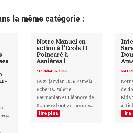
ans la même catégorie :
Notre Manuel en
Int
action à l’Ecole H.
Sara
s
Poincaré à
Dou
ses
Asnières !
Ama
par
Didier TROTIER
par
Did
n
ur-
Le 22 janvier 2026 Pamela
Notre
Roberts, Valérie
de do
Pasmanian et Eléonore de
Kids 
Bonneval ont animé une...
articl
un
lire plus
lire
Deux
..