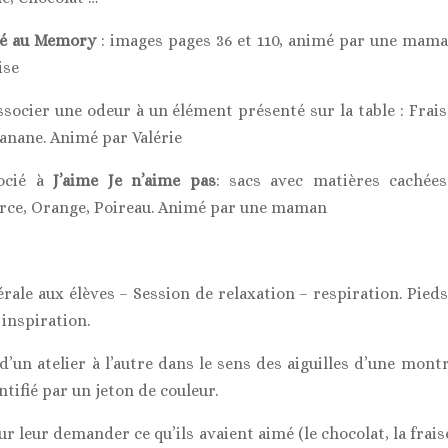
é
au Memory
: images pages 36 et 110, animé par une maman
ise
associer une odeur à un élément présenté sur la table : Frai
nane. Animé par Valérie
ocié à
J’aime Je n’aime pas
: sacs avec matières cachées
rce, Orange, Poireau. Animé par une maman
ale aux élèves – Session de relaxation – respiration. Pieds
 inspiration.
’un atelier à l’autre dans le sens des aiguilles d’une mont
tifié par un jeton de couleur.
ur leur demander ce qu’ils avaient aimé (le chocolat, la frai