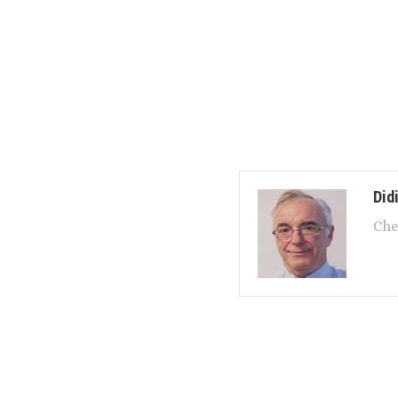
Did
Che