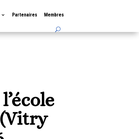
Partenaires
Membres
l’école
(Vitry
6