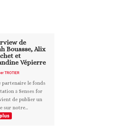
erview de
h Bouasse, Alix
chet et
ndine Vépierre
ier TROTIER
 partenaire le fonds
tation 5 Senses for
vient de publier un
e sur notre...
 plus