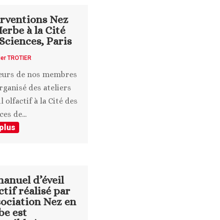
erventions Nez
erbe à la Cité
Sciences, Paris
ier TROTIER
ieurs de nos membres
rganisé des ateliers
l olfactif à la Cité des
es de...
 plus
anuel d’éveil
ctif réalisé par
sociation Nez en
be est