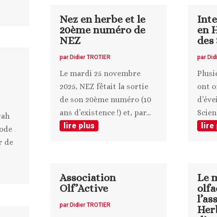
Nez en herbe et le
Int
20ème numéro de
en H
NEZ
des 
par
Didier TROTIER
par
Did
Le mardi 25 novembre
Plus
2025, NEZ fêtait la sortie
ont o
de son 20ème numéro (10
d’évei
ans d’existence !) et, par...
Scienc
rah
lire plus
lire
sode
r de
Association
Le m
Olf’Active
olfa
l’as
par
Didier TROTIER
Her