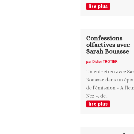
lire plus
Confessions
olfactives avec
Sarah Bouasse
par
Didier TROTIER
Un entretien avec Sa
Bouasse dans un épi
de l’émission « A fleu
Nez », de...
lire plus