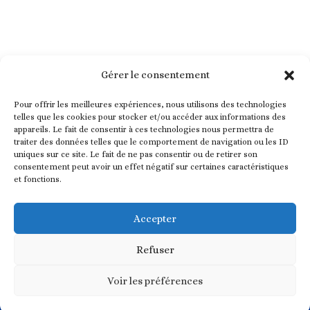
Gérer le consentement
Pour offrir les meilleures expériences, nous utilisons des technologies
telles que les cookies pour stocker et/ou accéder aux informations des
appareils. Le fait de consentir à ces technologies nous permettra de
traiter des données telles que le comportement de navigation ou les ID
uniques sur ce site. Le fait de ne pas consentir ou de retirer son
consentement peut avoir un effet négatif sur certaines caractéristiques
et fonctions.
Nez en Herbe est une association ayant pour but d’intégrer
l’éveil olfactif dans les programmes éducatifs, en promouvant
Accepter
l’éveil de l’odorat dès la crèche et l’école maternelle.
Refuser
Vous souhaitez en savoir plus ? Contactez nous
Voir les préférences
Conception / Réalisation :
FAT4