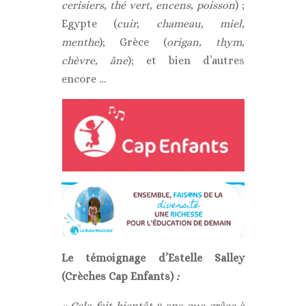
cerisiers, thé vert, encens, poisson
) ;
Egypte (
cuir, chameau, miel,
menthe
); Grèce (
origan, thym,
chèvre, âne
); et bien d’autres
encore …
Le témoignage d’Estelle Salley
(Crèches Cap Enfants)
:
« Cela fait bientôt 8 ans que grâce à