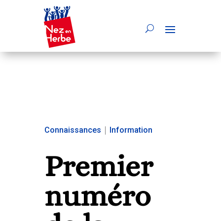
Connaissances
|
Information
Premier
numéro