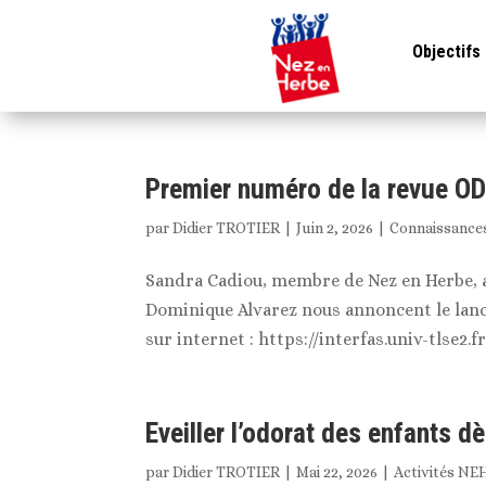
Objectifs
Premier numéro de la revue O
par
Didier TROTIER
|
Juin 2, 2026
|
Connaissance
Sandra Cadiou, membre de Nez en Herbe, a
Dominique Alvarez nous annoncent le lan
sur internet : https://interfas.univ-tlse2.f
Eveiller l’odorat des enfants dè
par
Didier TROTIER
|
Mai 22, 2026
|
Activités NE