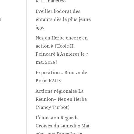
le 11 mai 2026
Eveiller l’odorat des
5
enfants dès le plus jeune
âge.
Nez en Herbe encore en
action à l’Ecole H.
Poincaré à Asnières le 7
mai 2026 !
Exposition « Sinus » de
Boris RAUX
Actions régionales La
Réunion– Nez en Herbe
(Nancy Turbot)
L’émission Regards
Croisés du samedi 2 Mai
2026, sur Fance Inter,