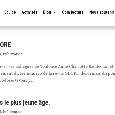
Equipe
Activités
Blog
Coin lecture
Nous soutenir
DORE
s
,
Information
vec ses collègues de Toulouse Anne-Charlotte Baudequin et
cement du 1er numéro de la revue ODORE, désormais dispon
r/odore/78Vous y...
s le plus jeune âge.
H
,
Information