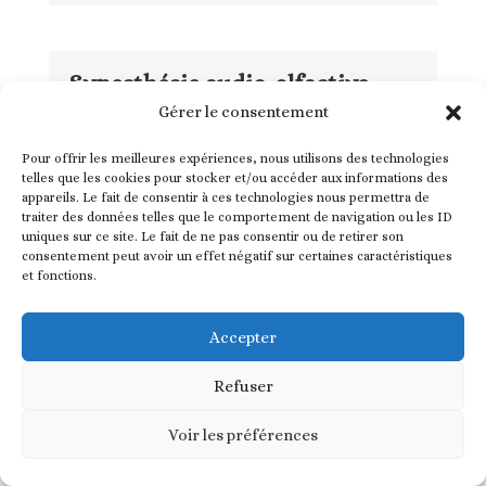
Synesthésie audio-olfactive,
Métaphore et Mémoire (Annick
Gérer le consentement
Le Guérer)
par
Didier TROTIER
Pour offrir les meilleures expériences, nous utilisons des technologies
telles que les cookies pour stocker et/ou accéder aux informations des
Annick Le Guérer, notre membre
appareils. Le fait de consentir à ces technologies nous permettra de
traiter des données telles que le comportement de navigation ou les ID
d’honneur, vient de publier "Auditory-
uniques sur ce site. Le fait de ne pas consentir ou de retirer son
Olfactory Synesthesia, Metaphor, and
consentement peut avoir un effet négatif sur certaines caractéristiques
et fonctions.
Memory", in Dupuis, Chanelle. (Ed.), The
Senses and Memory, Vernon Press,
Accepter
2025. https://vernonpress.com/book/2304.
Son introduction (traduite en...
Refuser
lire plus
Voir les préférences