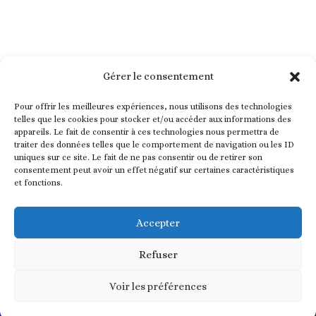
Gérer le consentement
Pour offrir les meilleures expériences, nous utilisons des technologies
telles que les cookies pour stocker et/ou accéder aux informations des
appareils. Le fait de consentir à ces technologies nous permettra de
traiter des données telles que le comportement de navigation ou les ID
uniques sur ce site. Le fait de ne pas consentir ou de retirer son
consentement peut avoir un effet négatif sur certaines caractéristiques
et fonctions.
Nez en Herbe est une association ayant pour but d’intégrer
l’éveil olfactif dans les programmes éducatifs, en promouvant
Accepter
l’éveil de l’odorat dès la crèche et l’école maternelle.
Refuser
Vous souhaitez en savoir plus ? Contactez nous
Voir les préférences
Conception / Réalisation :
FAT4