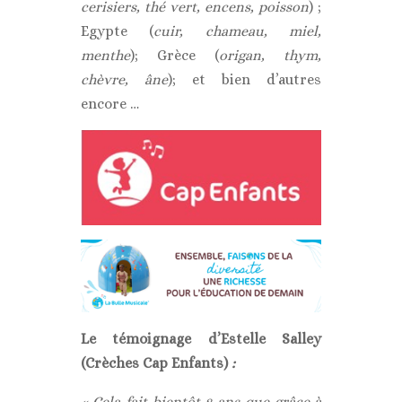
cerisiers, thé vert, encens, poisson
) ;
Egypte (
cuir, chameau, miel,
menthe
); Grèce (
origan, thym,
chèvre, âne
); et bien d’autres
encore …
Le témoignage d’Estelle Salley
(Crèches Cap Enfants)
:
« Cela fait bientôt 8 ans que grâce à