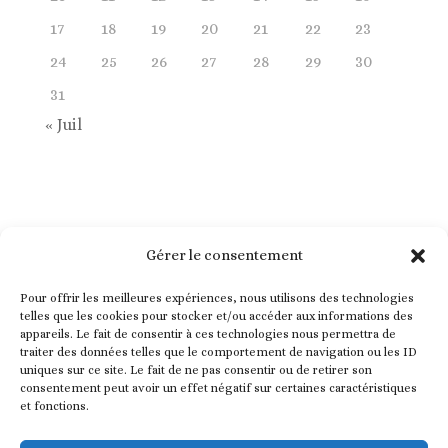
17
18
19
20
21
22
23
24
25
26
27
28
29
30
31
« Juil
Gérer le consentement
Pour offrir les meilleures expériences, nous utilisons des technologies
telles que les cookies pour stocker et/ou accéder aux informations des
appareils. Le fait de consentir à ces technologies nous permettra de
traiter des données telles que le comportement de navigation ou les ID
uniques sur ce site. Le fait de ne pas consentir ou de retirer son
consentement peut avoir un effet négatif sur certaines caractéristiques
et fonctions.
Nez en Herbe est une association ayant pour but d’intégrer