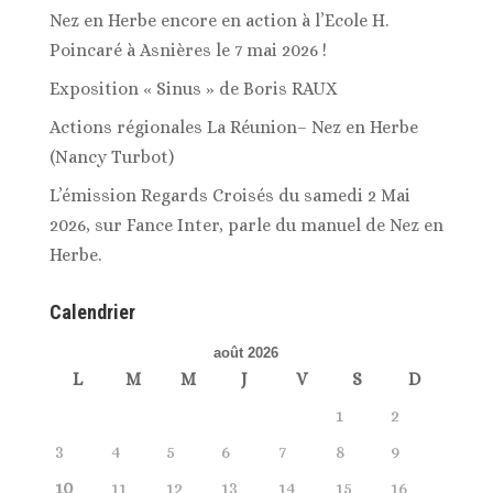
Nez en Herbe encore en action à l’Ecole H.
Poincaré à Asnières le 7 mai 2026 !
Exposition « Sinus » de Boris RAUX
Actions régionales La Réunion– Nez en Herbe
(Nancy Turbot)
L’émission Regards Croisés du samedi 2 Mai
2026, sur Fance Inter, parle du manuel de Nez en
Herbe.
Calendrier
août 2026
L
M
M
J
V
S
D
1
2
3
4
5
6
7
8
9
10
11
12
13
14
15
16