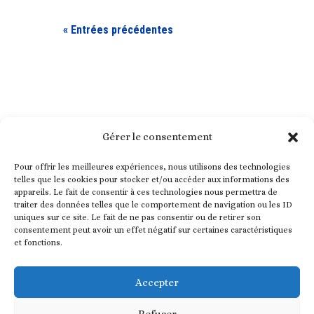
« Entrées précédentes
Gérer le consentement
Pour offrir les meilleures expériences, nous utilisons des technologies
telles que les cookies pour stocker et/ou accéder aux informations des
appareils. Le fait de consentir à ces technologies nous permettra de
traiter des données telles que le comportement de navigation ou les ID
uniques sur ce site. Le fait de ne pas consentir ou de retirer son
consentement peut avoir un effet négatif sur certaines caractéristiques
et fonctions.
Nez en Herbe est une association ayant pour but d’intégrer
l’éveil olfactif dans les programmes éducatifs, en promouvant
Accepter
l’éveil de l’odorat dès la crèche et l’école maternelle.
Refuser