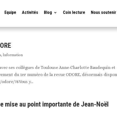
Equipe
Activités
Blog
Coin lecture
Nous soutenir
DORE
s
,
Information
vec ses collègues de Toulouse Anne-Charlotte Baudequin et
cement du 1er numéro de la revue ODORE, désormais dispon
r/odore/78Vous y...
ne mise au point importante de Jean-Noël