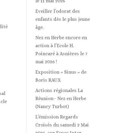
le 11 mai 2026
Eveiller l’odorat des
enfants dès le plus jeune
dité
âge.
Nez en Herbe encore en
action à l’Ecole H.
Poincaré à Asnières le 7
mai 2026 !
Exposition « Sinus » de
Boris RAUX
Actions régionales La
sal
Réunion– Nez en Herbe
icle
(Nancy Turbot)
L’émission Regards
Croisés du samedi 2 Mai
2026, sur Fance Inter,