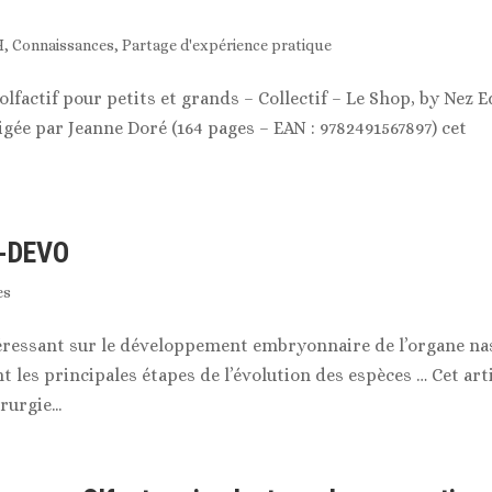
H
,
Connaissances
,
Partage d'expérience pratique
 olfactif pour petits et grands – Collectif – Le Shop, by Nez E
igée par Jeanne Doré (164 pages – EAN : 9782491567897) cet
VO-DEVO
es
téressant sur le développement embryonnaire de l’organe na
 les principales étapes de l’évolution des espèces … Cet art
urgie...