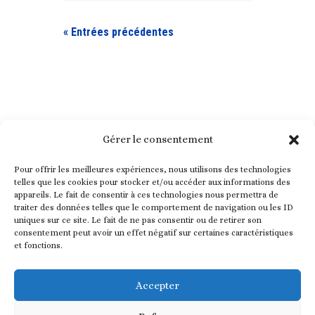
« Entrées précédentes
Gérer le consentement
Pour offrir les meilleures expériences, nous utilisons des technologies
telles que les cookies pour stocker et/ou accéder aux informations des
appareils. Le fait de consentir à ces technologies nous permettra de
traiter des données telles que le comportement de navigation ou les ID
uniques sur ce site. Le fait de ne pas consentir ou de retirer son
consentement peut avoir un effet négatif sur certaines caractéristiques
et fonctions.
Nez en Herbe est une association ayant pour but d’intégrer
l’éveil olfactif dans les programmes éducatifs, en promouvant
Accepter
l’éveil de l’odorat dès la crèche et l’école maternelle.