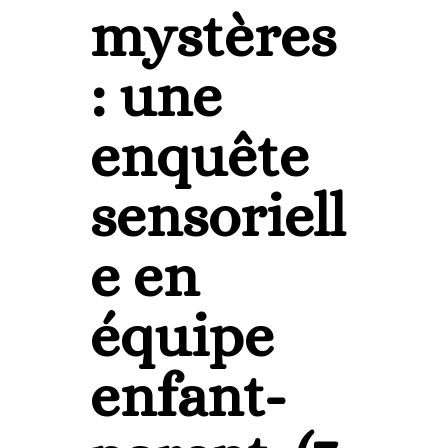
mystères
: une
enquête
sensoriell
e en
équipe
enfant-