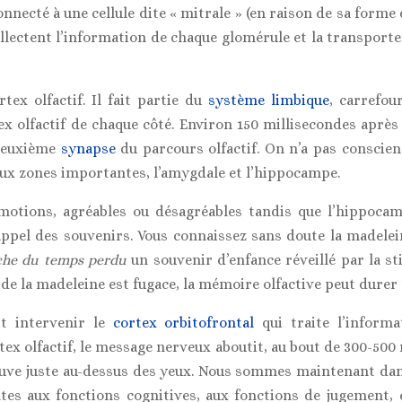
necté à une cellule dite « mitrale » (en raison de sa forme
ollectent l’information de chaque glomérule et la transporte
rtex olfactif. Il fait partie du
système limbique
, carrefou
ex olfactif de chaque côté. Environ 150 millisecondes après 
 deuxième
synapse
du parcours olfactif. On n’a pas conscie
ux zones importantes, l’amygdale et l’hippocampe.
émotions, agréables ou désagréables tandis que l’hippoca
appel des souvenirs. Vous connaissez sans doute la madelein
che du temps perdu
un souvenir d’enfance réveillé par la s
uve de la madeleine est fugace, la mémoire olfactive peut durer 
it intervenir le
cortex orbitofrontal
qui traite l’informa
tex olfactif, le message nerveux aboutit, au bout de 300-500
ouve juste au-dessus des yeux. Nous sommes maintenant dans
tes aux fonctions cognitives, aux fonctions de jugement, 