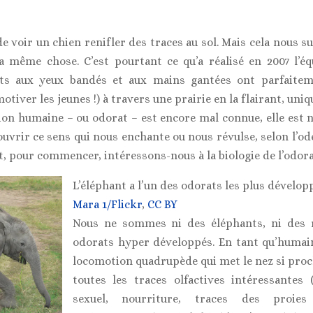
e voir un chien renifler des traces au sol. Mais cela nous 
a même chose. C’est pourtant ce qu’a réalisé en 2007 l’é
ants aux yeux bandés et aux mains gantées ont parfaitem
 motiver les jeunes !) à travers une prairie en la flairant, un
action humaine – ou odorat – est encore mal connue, elle es
ouvrir ce sens qui nous enchante ou nous révulse, selon l’od
 Et, pour commencer, intéressons-nous à la biologie de l’odora
L’éléphant a l’un des odorats les plus dévelo
Mara 1/Flickr
,
CC BY
Nous ne sommes ni des éléphants, ni des r
odorats hyper développés. En tant qu’humai
locomotion quadrupède qui met le nez si proc
toutes les traces olfactives intéressantes 
sexuel, nourriture, traces des proie