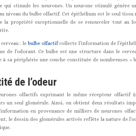
e qui stimule les neurones. Un neurone stimulé génère u
u niveau du bulbe olfactif. Cet épithélium est le seul tiss
de la propriété exceptionnelle de se renouveler tout au l
rite.
cerveau : le
bulbe olfactif
collecte l’information de l’épithél
que de l’odorant. Ce bulbe est une structure dans le cerve
e à sa périphérie une couche constituée de nombreuses « b
ité de l’odeur
eurones olfactifs exprimant le même récepteur olfactif 
rs un seul glomérule. Ainsi, on obtient deux résultats im
l’information en provenance de milliers de neurones olfact
t, le dessin des glomérules activés reflète la nature de l’o
ique.