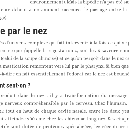
environnement). Mais la bipédie n’a pas été s
tenir debout a notamment raccourci le passage entre la 
ge).
e par le nez
s d’un sens complexe qui fait intervenir à la fois ce qui s
ocie ce que j’appelle la « gustation », soit les 6 saveurs conn
(celui de la soupe chinoise) et ce qu’on perçoit dans le nez 
 la mastication remontent vers lui par le pharynx. Si bien q
t-à-dire en fait essentiellement l’odorat car le nez est bouché
nt sent-on ?
produit dans le nez : il y a transformation du message
 nerveux compréhensible par le cerveau. Chez l’humain, l
m2 tout en haut de chaque cavité nasale, entre les deux ye
eut atteindre 200 cm2 chez les chiens au long nez. Ses cinq
ctifs sont dotés de protéines spécialisées, les récepteurs o