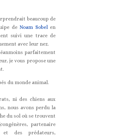
surprendrait beaucoup de
quipe de
Noam Sobel
en
ent suivi une trace de
iquement avec leur nez.
t néanmoins parfaitement
eur, je vous propose une
t.
ppés du monde animal.
ats, ni des chiens aux
ns, nous avons perdu la
he du sol où se trouvent
(congénères, partenaire
s et des prédateurs,