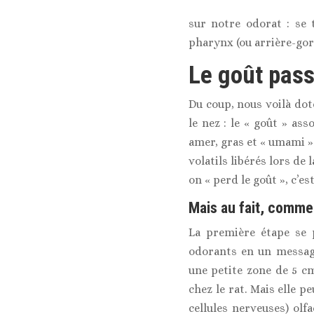
sur notre odorat : se 
pharynx (ou arrière-gor
Le goût pass
Du coup, nous voilà doté
le nez : le « goût » ass
amer, gras et « umami » 
volatils libérés lors de
on « perd le goût », c’es
Mais au fait, comme
La première étape se 
odorants en un message
une petite zone de 5 c
chez le rat. Mais elle p
cellules nerveuses) olfa