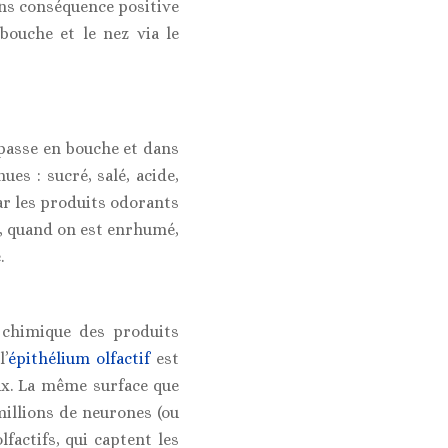
ans conséquence positive
bouche et le nez via le
e passe en bouche et dans
ues : sucré, salé, acide,
car les produits odorants
ue, quand on est enrhumé,
.
 chimique des produits
’
épithélium olfactif
est
ux. La même surface que
 millions de neurones (ou
lfactifs, qui captent les