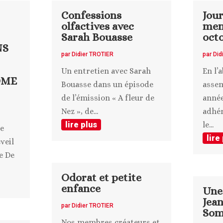
Confessions
Jou
olfactives avec
mem
Sarah Bouasse
oct
NS
par
Didier TROTIER
par
Did
Un entretien avec Sarah
En l’
ÔME
Bouasse dans un épisode
assem
de l’émission « A fleur de
année
Nez », de...
adhér
lire plus
le...
le
lire
veil
e De
Odorat et petite
enfance
Une
Jea
par
Didier TROTIER
Som
Nos membres créateurs et