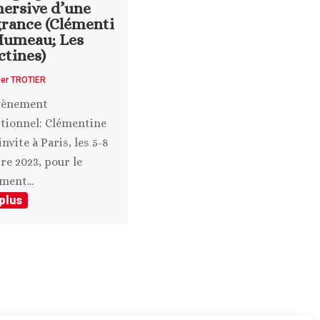
ersive d’une
grance (Clémenti
Humeau; Les
ctines)
ier TROTIER
vènement
tionnel: Clémentine
invite à Paris, les 5-8
re 2023, pour le
ment...
 plus