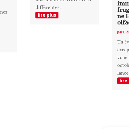
imm
différentes...
fra
nez,
ne 
lire plus
olfa
par
Did
Un é
excep
vous 
octob
lance
lire