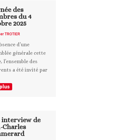
rnée des
bres du 4
obre 2025
ier TROTIER
absence d’une
blée générale cette
, l’ensemble des
ents a été invité par
 plus
 interview de
n-Charles
merard