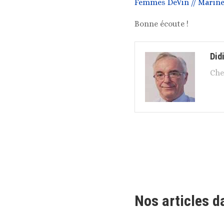
Femmes DeVin // Marin
Bonne écoute !
Did
Che
Nos articles d