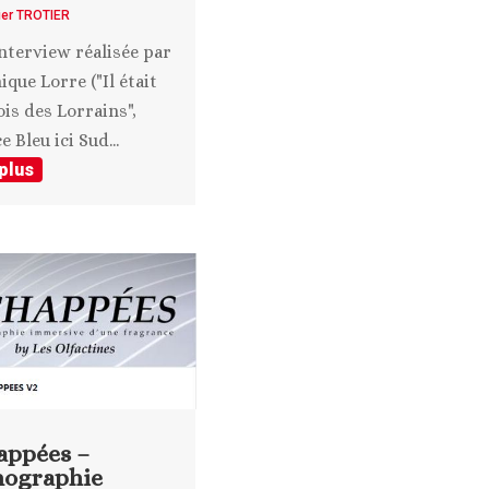
ier TROTIER
nterview réalisée par
ique Lorre ("Il était
ois des Lorrains",
 Bleu ici Sud...
 plus
appées –
nographie