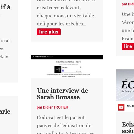
par
Did
if à
créatrices relèvent,
t
Une i
chaque mois, un véritable
Véron
défi pour les crèches...
une f
lire plus
France
dorat
lire
es
Mais
Une interview de
Sarah Bouasse
par
Didier TROTIER
rle
L'odorat est le parent
Ech
pauvre de l'éducation de
scé
nos enfants. A travers ses