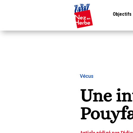
Objectifs
Vécus
Une in
Pouyf
Article rédigé par Didi