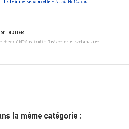
e : La Femme sensorielle – Ni Bu Ni Connu
ier TROTIER
rcheur CNRS retraité. Trésorier et webmaster
ans la même catégorie :