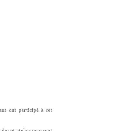
ment ont participé à cet
s de cet atelier pourront