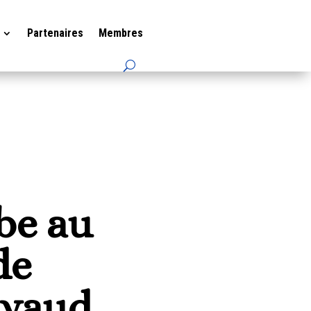
Partenaires
Membres
be au
de
avaud