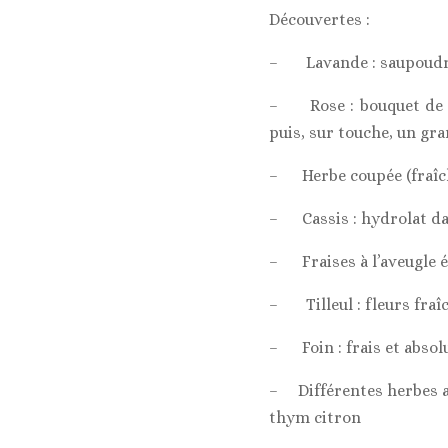
Découvertes :
– Lavande : saupoudreus
– Rose : bouquet de ro
puis, sur touche, un gr
– Herbe coupée (fraîch
– Cassis : hydrolat dan
– Fraises à l’aveugle 
– Tilleul : fleurs fraîc
– Foin : frais et absol
– Différentes herbes ar
thym citron