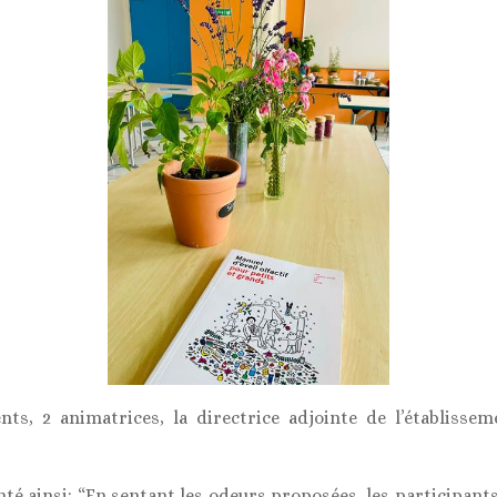
nts, 2 animatrices, la directrice adjointe de l’établisse
enté ainsi: “En sentant les odeurs proposées, les participant