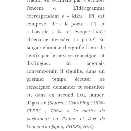
traduit en Occident par « écouter
l’encens ». L’idéogramme
correspondant à « kiku » 聞 est
composé de « la porte » 門 et
« l’oreille » 耳 et évoque l’idée
‘d’écouter derrière la porte’. En
langue chinoise il signifie l’acte de
sentir par le nez, se renseigner et
distinguer. En japonais
contemporain il signifie, dans un
premier temps, écouter, se
renseigner, demander et consulter
et, dans en second lieu, humer,
déguster. (
Source : Hsiu-Ping CHEN-
CLERC , Thèse « Le métier de
parfumeur en France et l’art de
l’encens au Japon, EHESS, 2010
).