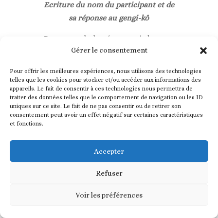
Ecriture du nom du participant et de
sa réponse au gengi-kô
Par exemple la réponse ci-dessous
Gérer le consentement
signifie que le participant a
considéré, sur la base de ses
Pour offrir les meilleures expériences, nous utilisons des technologies
sensations olfactives, que le
telles que les cookies pour stocker et/ou accéder aux informations des
appareils. Le fait de consentir à ces technologies nous permettra de
premier et le troisième échantillon
traiter des données telles que le comportement de navigation ou les ID
présentés étaient issus du même
uniques sur ce site. Le fait de ne pas consentir ou de retirer son
consentement peut avoir un effet négatif sur certaines caractéristiques
bois, que le second et le quatrième
et fonctions.
étaient issus d’un autre bois et que
le cinquième était différent des
Accepter
deux autres :
Refuser
Voir les préférences