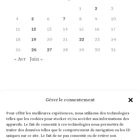
1
2
3
4
5
6
7
8
9
10
11
12
13
14
15
16
17
18
19
20
21
22
23
24
25
26
27
28
29
30
31
« Avr
Juin »
Gérer le consentement
Pour offrir les meilleures expériences, nous utilisons des technologies
telles que les cookies pour stocker et/ou accéder aux informations des
appareils. Le fait de consentir à ces technologies nous permettra de
traiter des données telles que le comportement de navigation ou les ID
uniques sur ce site. Le fait de ne pas consentir ou de retirer son