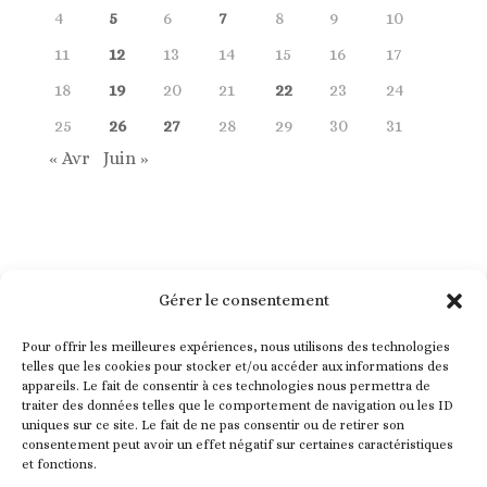
4
5
6
7
8
9
10
11
12
13
14
15
16
17
18
19
20
21
22
23
24
25
26
27
28
29
30
31
« Avr
Juin »
Gérer le consentement
Pour offrir les meilleures expériences, nous utilisons des technologies
telles que les cookies pour stocker et/ou accéder aux informations des
appareils. Le fait de consentir à ces technologies nous permettra de
traiter des données telles que le comportement de navigation ou les ID
uniques sur ce site. Le fait de ne pas consentir ou de retirer son
consentement peut avoir un effet négatif sur certaines caractéristiques
et fonctions.