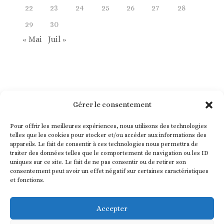
22
23
24
25
26
27
28
29
30
« Mai
Juil »
Gérer le consentement
Pour offrir les meilleures expériences, nous utilisons des technologies
telles que les cookies pour stocker et/ou accéder aux informations des
appareils. Le fait de consentir à ces technologies nous permettra de
traiter des données telles que le comportement de navigation ou les ID
uniques sur ce site. Le fait de ne pas consentir ou de retirer son
consentement peut avoir un effet négatif sur certaines caractéristiques
et fonctions.
Nez en Herbe est une association ayant pour but d’intégrer
l’éveil olfactif dans les programmes éducatifs, en promouvant
Accepter
l’éveil de l’odorat dès la crèche et l’école maternelle.