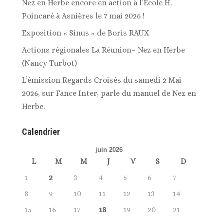
Nez en Herbe encore en action à l’Ecole H.
Poincaré à Asnières le 7 mai 2026 !
Exposition « Sinus » de Boris RAUX
Actions régionales La Réunion– Nez en Herbe
(Nancy Turbot)
L’émission Regards Croisés du samedi 2 Mai
2026, sur Fance Inter, parle du manuel de Nez en
Herbe.
Calendrier
juin 2026
L
M
M
J
V
S
D
1
2
3
4
5
6
7
8
9
10
11
12
13
14
15
16
17
18
19
20
21