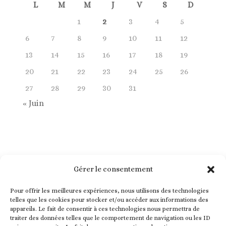
L
M
M
J
V
S
D
1
2
3
4
5
6
7
8
9
10
11
12
13
14
15
16
17
18
19
20
21
22
23
24
25
26
27
28
29
30
31
« Juin
Gérer le consentement
Pour offrir les meilleures expériences, nous utilisons des technologies
telles que les cookies pour stocker et/ou accéder aux informations des
appareils. Le fait de consentir à ces technologies nous permettra de
traiter des données telles que le comportement de navigation ou les ID